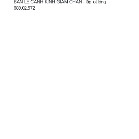
BẢN LỀ CÁNH KÍNH GIẢM CHẤN - lắp lọt lòng
689.02.572