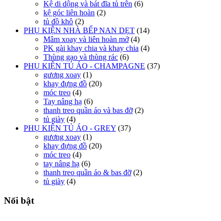
Kệ di dộng và bát đĩa tủ trên
(6)
kệ góc liên hoàn
(2)
tủ đồ khô
(2)
PHỤ KIỆN NHÀ BẾP NAN DẸT
(14)
Mâm xoay và liên hoàn mở
(4)
PK gài khay chia và khay chia
(4)
Thùng gạo và thùng rác
(6)
PHỤ KIỆN TỦ ÁO - CHAMPAGNE
(37)
gương xoay
(1)
khay đựng đồ
(20)
móc treo
(4)
Tay nâng hạ
(6)
thanh treo quần áo và bas đỡ
(2)
tủ giày
(4)
PHỤ KIỆN TỦ ÁO - GREY
(37)
gương xoay
(1)
khay đựng đồ
(20)
móc treo
(4)
tay nâng hạ
(6)
thanh treo quần áo & bas đỡ
(2)
tủ giày
(4)
Nổi bật