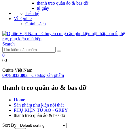
thanh treo quần áo & bas đỡ
tủ giày
Liên hệ
Về Quitte
Chính sách
Search
0
0
0
Quitte Việt Nam
0978.833.803
-
Catalog sản phẩm
thanh treo quần áo & bas đỡ
Home
Sản phẩm phụ kiện nội thất
PHỤ KIỆN TỦ ÁO - GREY
thanh treo quần áo & bas đỡ
Sort By: