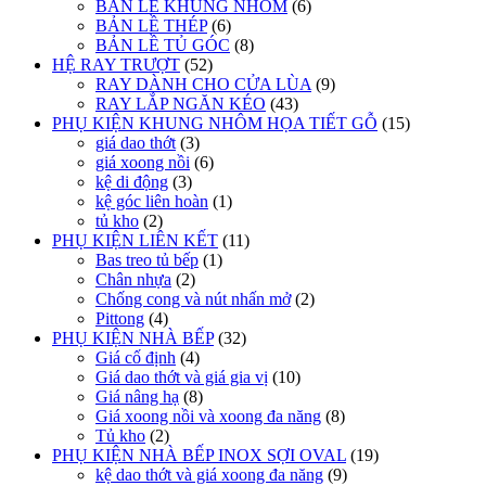
BẢN LỀ KHUNG NHÔM
(6)
BẢN LỀ THÉP
(6)
BẢN LỀ TỦ GÓC
(8)
HỆ RAY TRƯỢT
(52)
RAY DÀNH CHO CỬA LÙA
(9)
RAY LẮP NGĂN KÉO
(43)
PHỤ KIỆN KHUNG NHÔM HỌA TIẾT GỖ
(15)
giá dao thớt
(3)
giá xoong nồi
(6)
kệ di động
(3)
kệ góc liên hoàn
(1)
tủ kho
(2)
PHỤ KIỆN LIÊN KẾT
(11)
Bas treo tủ bếp
(1)
Chân nhựa
(2)
Chống cong và nút nhấn mở
(2)
Pittong
(4)
PHỤ KIỆN NHÀ BẾP
(32)
Giá cố định
(4)
Giá dao thớt và giá gia vị
(10)
Giá nâng hạ
(8)
Giá xoong nồi và xoong đa năng
(8)
Tủ kho
(2)
PHỤ KIỆN NHÀ BẾP INOX SỢI OVAL
(19)
kệ dao thớt và giá xoong đa năng
(9)