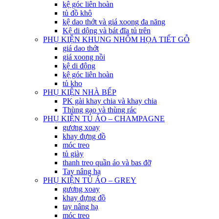
kệ góc liên hoàn
tủ đồ khô
kệ dao thớt và giá xoong đa năng
Kệ di dộng và bát đĩa tủ trên
PHỤ KIỆN KHUNG NHÔM HỌA TIẾT GỖ
giá dao thớt
giá xoong nồi
kệ di động
kệ góc liên hoàn
tủ kho
PHỤ KIỆN NHÀ BẾP
PK gài khay chia và khay chia
Thùng gạo và thùng rác
PHỤ KIỆN TỦ ÁO – CHAMPAGNE
gương xoay
khay đựng đồ
móc treo
tủ giày
thanh treo quần áo và bas đỡ
Tay nâng hạ
PHỤ KIỆN TỦ ÁO – GREY
gương xoay
khay đựng đồ
tay nâng hạ
móc treo