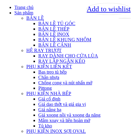
Trang chủ
Add to wishlist
Add to wishlist
Sản phẩm
BẢN LỀ
BẢN LỀ TỦ GÓC
BẢN LỀ THÉP
BẢN LỀ INOX
BẢN LỀ KHUNG NHÔM
BẢN LỀ CÁNH
HỆ RAY TRƯỢT
RAY DÀNH CHO CỬA LÙA
RAY LẮP NGĂN KÉO
PHỤ KIỆN LIÊN KẾT
Bas treo tủ bếp
Chân nhựa
Chống cong và nút nhấn mở
Pittong
PHỤ KIỆN NHÀ BẾP
Giá cố định
Giá dao thớt và giá gia vị
Giá nâng hạ
Giá xoong nồi và xoong đa năng
Mâm xoay và liên hoàn mở
Tủ kho
PHỤ KIỆN INOX SỢI OVAL