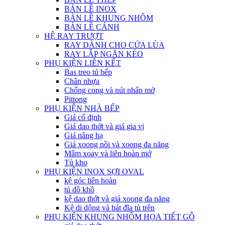
BẢN LỀ INOX
BẢN LỀ KHUNG NHÔM
BẢN LỀ CÁNH
HỆ RAY TRƯỢT
RAY DÀNH CHO CỬA LÙA
RAY LẮP NGĂN KÉO
PHỤ KIỆN LIÊN KẾT
Bas treo tủ bếp
Chân nhựa
Chống cong và nút nhấn mở
Pittong
PHỤ KIỆN NHÀ BẾP
Giá cố định
Giá dao thớt và giá gia vị
Giá nâng hạ
Giá xoong nồi và xoong đa năng
Mâm xoay và liên hoàn mở
Tủ kho
PHỤ KIỆN INOX SỢI OVAL
kệ góc liên hoàn
tủ đồ khô
kệ dao thớt và giá xoong đa năng
Kệ di dộng và bát đĩa tủ trên
PHỤ KIỆN KHUNG NHÔM HỌA TIẾT GỖ