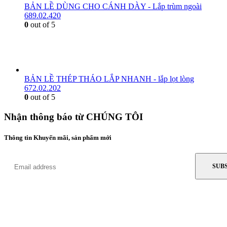
BẢN LỀ DÙNG CHO CÁNH DÀY - Lắp trùm ngoài
689.02.420
0
out of 5
BẢN LỀ THÉP THÁO LẮP NHANH - lắp lọt lòng
672.02.202
0
out of 5
Nhận thông báo từ CHÚNG TÔI
Thông tin Khuyến mãi, sản phẩm mới