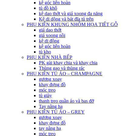
kệ góc liên hoàn
tủ đồ khô
kệ dao thớt và giá xoong đa năng
Kệ di dộng và bát đĩa tủ trên
PHỤ KIỆN KHUNG NHÔM HỌA TIẾT GỖ
giá dao thớt
giá xoong nồi
kệ di động
kệ góc liên hoàn
tủ kho
PHỤ KIỆN NHÀ BẾP
PK gài khay chia và khay chia
Thùng gạo và thùng rác
PHỤ KIỆN TỦ ÁO – CHAMPAGNE
gương xoay
khay đựng đồ
móc treo
tủ giày
thanh treo quần áo và bas đỡ
Tay nâng hạ
PHỤ KIỆN TỦ ÁO – GREY
gương xoay
khay đựng đồ
tay nâng hạ
móc treo