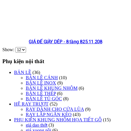
GIÁ ĐỂ GIÀY DÉP - 8 tầng 825.11.208
Show:
Phụ kiện nội thất
BẢN LỀ
(36)
BẢN LỀ CÁNH
(10)
BẢN LỀ INOX
(9)
BẢN LỀ KHUNG NHÔM
(6)
BẢN LỀ THÉP
(6)
BẢN LỀ TỦ GÓC
(8)
HỆ RAY TRƯỢT
(52)
RAY DÀNH CHO CỬA LÙA
(9)
RAY LẮP NGĂN KÉO
(43)
PHỤ KIỆN KHUNG NHÔM HỌA TIẾT GỖ
(15)
giá dao thớt
(3)
giá xoong nồi
(6)