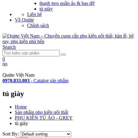
thanh treo quần áo & bas đỡ
tủ giày
Liên hệ
Về Quitte
Chính sách
Search
0
0
0
Quitte Việt Nam
0978.833.803
-
Catalog sản phẩm
tủ giày
Home
Sản phẩm phụ kiện nội thất
PHỤ KIỆN TỦ ÁO - GREY
tủ giày
Sort By: