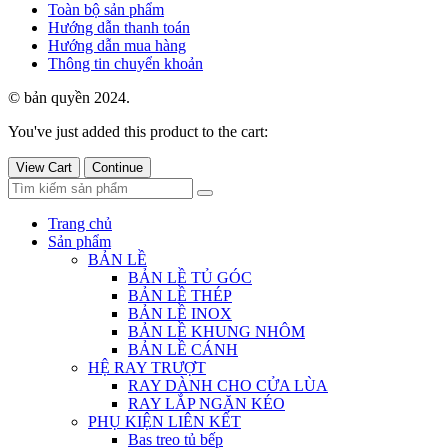
Toàn bộ sản phẩm
Hướng dẫn thanh toán
Hướng dẫn mua hàng
Thông tin chuyển khoản
© bản quyền 2024.
You've just added this product to the cart:
View Cart
Continue
Trang chủ
Sản phẩm
BẢN LỀ
BẢN LỀ TỦ GÓC
BẢN LỀ THÉP
BẢN LỀ INOX
BẢN LỀ KHUNG NHÔM
BẢN LỀ CÁNH
HỆ RAY TRƯỢT
RAY DÀNH CHO CỬA LÙA
RAY LẮP NGĂN KÉO
PHỤ KIỆN LIÊN KẾT
Bas treo tủ bếp