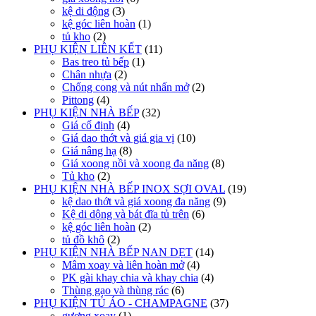
kệ di động
(3)
kệ góc liên hoàn
(1)
tủ kho
(2)
PHỤ KIỆN LIÊN KẾT
(11)
Bas treo tủ bếp
(1)
Chân nhựa
(2)
Chống cong và nút nhấn mở
(2)
Pittong
(4)
PHỤ KIỆN NHÀ BẾP
(32)
Giá cố định
(4)
Giá dao thớt và giá gia vị
(10)
Giá nâng hạ
(8)
Giá xoong nồi và xoong đa năng
(8)
Tủ kho
(2)
PHỤ KIỆN NHÀ BẾP INOX SỢI OVAL
(19)
kệ dao thớt và giá xoong đa năng
(9)
Kệ di dộng và bát đĩa tủ trên
(6)
kệ góc liên hoàn
(2)
tủ đồ khô
(2)
PHỤ KIỆN NHÀ BẾP NAN DẸT
(14)
Mâm xoay và liên hoàn mở
(4)
PK gài khay chia và khay chia
(4)
Thùng gạo và thùng rác
(6)
PHỤ KIỆN TỦ ÁO - CHAMPAGNE
(37)
gương xoay
(1)