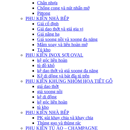
Chân nhựa
Chống cong và nút nhấn mở
Pittong
PHỤ KIỆN NHÀ BẾP
Giá cố định
Giá dao thớt và giá gia vị
Giá nâng hạ
Giá xoong nồi và xoong đa năng
Mâm xoay và liên hoàn mở
Tủ kho
PHỤ KIỆN INOX SỢI OVAL
kệ góc liên hoàn
tủ đồ khô
kệ dao thớt và giá xoong đa năng
Kệ di dộng và bát đĩa tủ trên
PHỤ KIỆN KHUNG NHÔM HỌA TIẾT GỖ
giá dao thớt
giá xoong nồi
kệ di động
kệ góc liên hoàn
tủ kho
PHỤ KIỆN NHÀ BẾP
PK gài khay chia và khay chia
Thùng gạo và thùng rác
PHỤ KIỆN TỦ ÁO – CHAMPAGNE