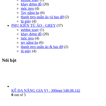
khay đựng đồ
(20)
móc treo
(4)
Tay nâng hạ
(6)
thanh treo quần áo và bas đỡ
(2)
tủ giày
(4)
PHỤ KIỆN TỦ ÁO - GREY
(37)
gương xoay
(1)
khay đựng đồ
(20)
móc treo
(4)
tay nâng hạ
(6)
thanh treo quần áo & bas đỡ
(2)
tủ giày
(4)
Nổi bật
KỆ ĐA NĂNG GIA VỊ - 300mm 548.08.142
0
out of 5