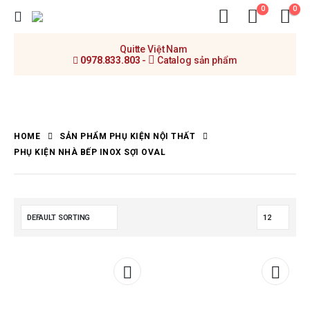
0
0
Quitte Việt Nam
0978.833.803
-
Catalog sản phẩm
HOME
SẢN PHẨM PHỤ KIỆN NỘI THẤT
PHỤ KIỆN NHÀ BẾP INOX SỢI OVAL
Add to
Add t