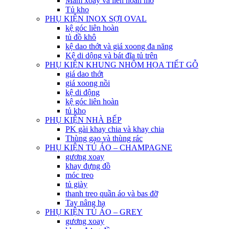
Mâm xoay và liên hoàn mở
Tủ kho
PHỤ KIỆN INOX SỢI OVAL
kệ góc liên hoàn
tủ đồ khô
kệ dao thớt và giá xoong đa năng
Kệ di dộng và bát đĩa tủ trên
PHỤ KIỆN KHUNG NHÔM HỌA TIẾT GỖ
giá dao thớt
giá xoong nồi
kệ di động
kệ góc liên hoàn
tủ kho
PHỤ KIỆN NHÀ BẾP
PK gài khay chia và khay chia
Thùng gạo và thùng rác
PHỤ KIỆN TỦ ÁO – CHAMPAGNE
gương xoay
khay đựng đồ
móc treo
tủ giày
thanh treo quần áo và bas đỡ
Tay nâng hạ
PHỤ KIỆN TỦ ÁO – GREY
gương xoay