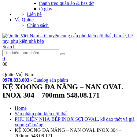
thanh treo quần áo & bas đỡ
tủ giày
Liên hệ
Về Quitte
Chính sách
Search
0
0
0
Quitte Việt Nam
0978.833.803
-
Catalog sản phẩm
KỆ XOONG ĐA NĂNG – NAN OVAL
INOX 304 – 700mm 548.08.171
Home
Sản phẩm phụ kiện nội thất
PHỤ KIỆN NHÀ BẾP INOX SỢI OVAL
,
kệ dao thớt và giá
xoong đa năng
KỆ XOONG ĐA NĂNG – NAN OVAL INOX 304 –
700mm 548.08.171