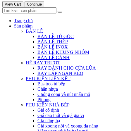
View Cart
Continue
Trang chủ
Sản phẩm
BẢN LỀ
BẢN LỀ TỦ GÓC
BẢN LỀ THÉP
BẢN LỀ INOX
BẢN LỀ KHUNG NHÔM
BẢN LỀ CÁNH
HỆ RAY TRƯỢT
RAY DÀNH CHO CỬA LÙA
RAY LẮP NGĂN KÉO
PHỤ KIỆN LIÊN KẾT
Bas treo tủ bếp
Chân nhựa
Chống cong và nút nhấn mở
Pittong
PHỤ KIỆN NHÀ BẾP
Giá cố định
Giá dao thớt và giá gia vị
Giá nâng hạ
Giá xoong nồi và xoong đa năng