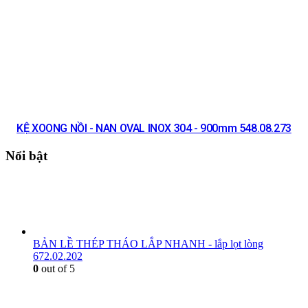
KỆ XOONG NỒI - NAN OVAL INOX 304 - 900mm 548.08.273
Nổi bật
BẢN LỀ THÉP THÁO LẮP NHANH - lắp lọt lòng
672.02.202
0
out of 5