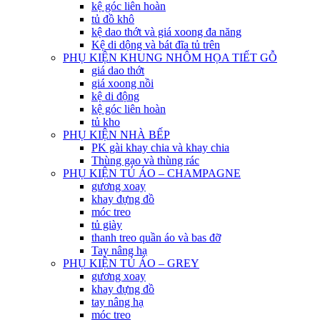
kệ góc liên hoàn
tủ đồ khô
kệ dao thớt và giá xoong đa năng
Kệ di dộng và bát đĩa tủ trên
PHỤ KIỆN KHUNG NHÔM HỌA TIẾT GỖ
giá dao thớt
giá xoong nồi
kệ di động
kệ góc liên hoàn
tủ kho
PHỤ KIỆN NHÀ BẾP
PK gài khay chia và khay chia
Thùng gạo và thùng rác
PHỤ KIỆN TỦ ÁO – CHAMPAGNE
gương xoay
khay đựng đồ
móc treo
tủ giày
thanh treo quần áo và bas đỡ
Tay nâng hạ
PHỤ KIỆN TỦ ÁO – GREY
gương xoay
khay đựng đồ
tay nâng hạ
móc treo