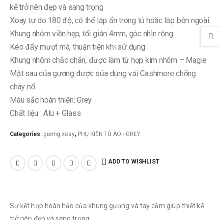
kế trở nên đẹp và sang trọng
Xoay tự do 180 độ, có thể lắp ẩn trong tủ hoặc lắp bên ngoài
Khung nhôm viền hẹp, tối giản 4mm, góc nhìn rộng
Kéo đẩy mượt mà, thuận tiện khi sử dụng
Khung nhôm chắc chắn, được làm từ hợp kim nhôm – Magie
Mặt sau của gương được sủa dụng vải Cashmere chống
cháy nổ
Màu sắc hoàn thiện: Grey
Chất liệu : Alu + Glass
Categories:
gương xoay
,
PHỤ KIỆN TỦ ÁO - GREY
ADD TO WISHLIST
Sự kết hợp hoàn hảo của khung gương và tay cầm giúp thiết kế
trở nên đẹp và sang trọng