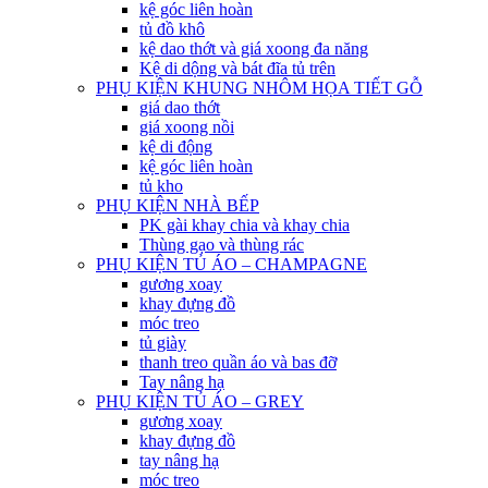
kệ góc liên hoàn
tủ đồ khô
kệ dao thớt và giá xoong đa năng
Kệ di dộng và bát đĩa tủ trên
PHỤ KIỆN KHUNG NHÔM HỌA TIẾT GỖ
giá dao thớt
giá xoong nồi
kệ di động
kệ góc liên hoàn
tủ kho
PHỤ KIỆN NHÀ BẾP
PK gài khay chia và khay chia
Thùng gạo và thùng rác
PHỤ KIỆN TỦ ÁO – CHAMPAGNE
gương xoay
khay đựng đồ
móc treo
tủ giày
thanh treo quần áo và bas đỡ
Tay nâng hạ
PHỤ KIỆN TỦ ÁO – GREY
gương xoay
khay đựng đồ
tay nâng hạ
móc treo