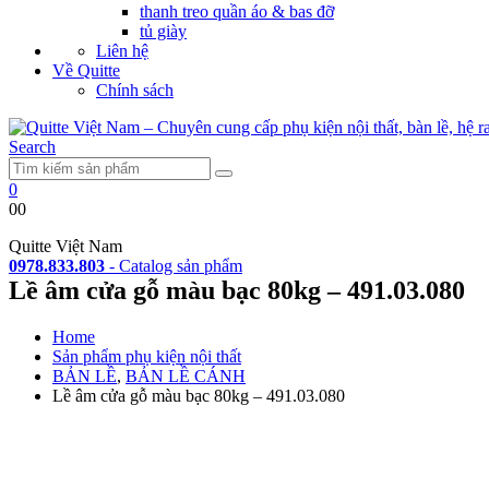
thanh treo quần áo & bas đỡ
tủ giày
Liên hệ
Về Quitte
Chính sách
Search
0
0
0
Quitte Việt Nam
0978.833.803
-
Catalog sản phẩm
Lề âm cửa gỗ màu bạc 80kg – 491.03.080
Home
Sản phẩm phụ kiện nội thất
BẢN LỀ
,
BẢN LỀ CÁNH
Lề âm cửa gỗ màu bạc 80kg – 491.03.080