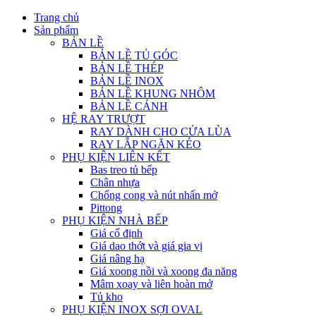
Trang chủ
Sản phẩm
BẢN LỀ
BẢN LỀ TỦ GÓC
BẢN LỀ THÉP
BẢN LỀ INOX
BẢN LỀ KHUNG NHÔM
BẢN LỀ CÁNH
HỆ RAY TRƯỢT
RAY DÀNH CHO CỬA LÙA
RAY LẮP NGĂN KÉO
PHỤ KIỆN LIÊN KẾT
Bas treo tủ bếp
Chân nhựa
Chống cong và nút nhấn mở
Pittong
PHỤ KIỆN NHÀ BẾP
Giá cố định
Giá dao thớt và giá gia vị
Giá nâng hạ
Giá xoong nồi và xoong đa năng
Mâm xoay và liên hoàn mở
Tủ kho
PHỤ KIỆN INOX SỢI OVAL