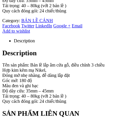
Độ dày cửa: 35mm – 45mm
Tải trọng: 40 – 80kg (với 2 bản lề )
Quy cách đóng gói: 24 chiếc/thùng
Category:
BẢN LỀ CÁNH
Facebook
Twitter
LinkedIn
Google +
Email
Add to wishlist
Description
Description
Tên sản phẩm: Bản lề lắp âm cửa gỗ, điều chỉnh 3 chiều
Hợp kim kẽm mạ Nikel,
Đóng mở nhẹ nhàng, đễ dàng lắp đặt
Góc mở: 180 độ
Màu đen và ghi bạc
Độ dày cửa: 35mm – 45mm
Tải trọng: 40 – 80kg (với 2 bản lề )
Quy cách đóng gói: 24 chiếc/thùng
SẢN PHẨM LIÊN QUAN