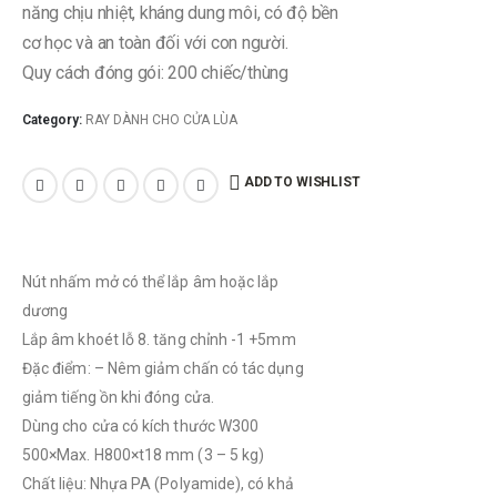
năng chịu nhiệt, kháng dung môi, có độ bền
cơ học và an toàn đối với con người.
Quy cách đóng gói: 200 chiếc/thùng
Category:
RAY DÀNH CHO CỬA LÙA
ADD TO WISHLIST
Nút nhấm mở có thể lắp âm hoặc lắp
dương
Lắp âm khoét lỗ 8. tăng chỉnh -1 +5mm
Đặc điểm: – Nêm giảm chấn có tác dụng
giảm tiếng ồn khi đóng cửa.
Dùng cho cửa có kích thước W300
500×Max. H800×t18 mm (3 – 5 kg)
Chất liệu: Nhựa PA (Polyamide), có khả