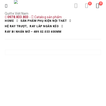
0
0
Quitte Việt Nam
0978.833.803
-
Catalog sản phẩm
HOME
SẢN PHẨM PHỤ KIỆN NỘI THẤT
HỆ RAY TRƯỢT
,
RAY LẮP NGĂN KÉO
RAY BI NHẤN MỞ – 489.02.033 400MM