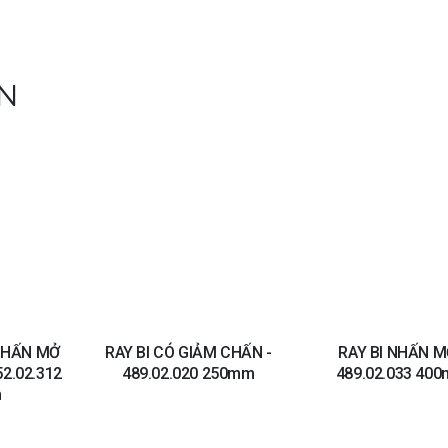
N
Add to
Add to
wishlist
wishlist
CHẤN MỞ
RAY BI CÓ GIẢM CHẤN -
RAY BI NHẤN M
2.02.312
489.02.020 250mm
489.02.033 40
m