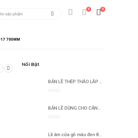
0
0
017 700MM
Nổi Bật
BẢN LỀ THÉP THÁO LẮP NHANH - lắp lọt lòng 672.02.202
0
out of 5
BẢN LỀ DÙNG CHO CÁNH DÀY - Lắp trùm ngoài 689.02.420
0
out of 5
Lề âm cửa gỗ màu đen 80kg - 491.03.081