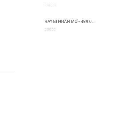
0
out of 5
RAY BI NHẤN MỞ - 489.02.031 300mm
0
out of 5