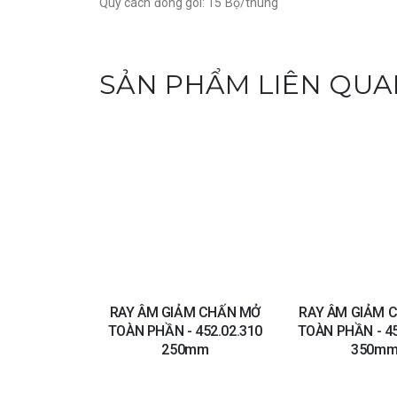
Quy cách đóng gói: 15 Bộ/thùng
SẢN PHẨM LIÊN QUA
Add to
wishlist
RAY ÂM GIẢM CHẤN MỞ
RAY ÂM GIẢM 
TOÀN PHẦN - 452.02.310
TOÀN PHẦN - 45
250mm
350m