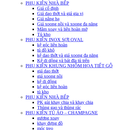
PHỤ KIỆN NHÀ BẾP
Giá cố định
Giá dao thớt và giá gia vị
Giá nâng hạ
Giá xoong nồi và xoong đa năng
Mâm xoay và liên hoàn mở
Tủ kho
PHỤ KIỆN INOX SỢI OVAL
kệ góc liên hoàn
tủ đồ khô
kệ dao thớt và giá xoong đa năng
Kệ di dộng và bát đĩa tủ trên
PHỤ KIỆN KHUNG NHÔM HỌA TIẾT GỖ
giá dao thớt
giá xoong nồi
kệ di động
kệ góc liên hoàn
tủ kho
PHỤ KIỆN NHÀ BẾP
PK gài khay chia và khay chia
Thùng gạo và thùng rác
PHỤ KIỆN TỦ ÁO – CHAMPAGNE
gương xoay
khay đựng đồ
móc treo