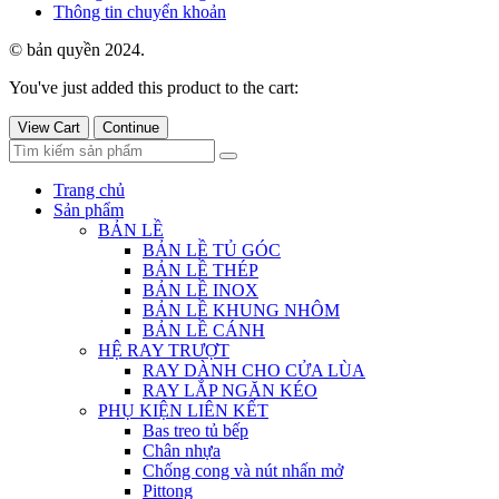
Thông tin chuyển khoản
© bản quyền 2024.
You've just added this product to the cart:
View Cart
Continue
Trang chủ
Sản phẩm
BẢN LỀ
BẢN LỀ TỦ GÓC
BẢN LỀ THÉP
BẢN LỀ INOX
BẢN LỀ KHUNG NHÔM
BẢN LỀ CÁNH
HỆ RAY TRƯỢT
RAY DÀNH CHO CỬA LÙA
RAY LẮP NGĂN KÉO
PHỤ KIỆN LIÊN KẾT
Bas treo tủ bếp
Chân nhựa
Chống cong và nút nhấn mở
Pittong