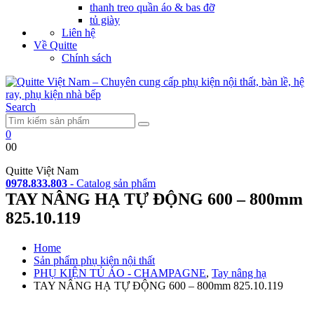
thanh treo quần áo & bas đỡ
tủ giày
Liên hệ
Về Quitte
Chính sách
Search
0
0
0
Quitte Việt Nam
0978.833.803
-
Catalog sản phẩm
TAY NÂNG HẠ TỰ ĐỘNG 600 – 800mm
825.10.119
Home
Sản phẩm phụ kiện nội thất
PHỤ KIỆN TỦ ÁO - CHAMPAGNE
,
Tay nâng hạ
TAY NÂNG HẠ TỰ ĐỘNG 600 – 800mm 825.10.119