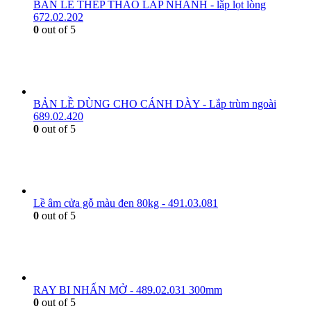
BẢN LỀ THÉP THÁO LẮP NHANH - lắp lọt lòng
672.02.202
0
out of 5
BẢN LỀ DÙNG CHO CÁNH DÀY - Lắp trùm ngoài
689.02.420
0
out of 5
Lề âm cửa gỗ màu đen 80kg - 491.03.081
0
out of 5
RAY BI NHẤN MỞ - 489.02.031 300mm
0
out of 5