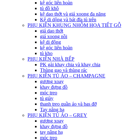
kệ góc liên hoàn
tủ đồ khô
kệ dao thớt và giá xoong đa năng
Kệ di dộng và bát đĩa tủ trên
PHỤ KIỆN KHUNG NHÔM HỌA TIẾT GỖ
giá dao thớt
giá xoong nồi
kệ di động
kệ góc liên hoàn
tủ kho
PHỤ KIỆN NHÀ BẾP
PK gài khay chia và khay chia
Thùng gạo và thùng rác
PHỤ KIỆN TỦ ÁO – CHAMPAGNE
gương xoay
khay đựng đồ
móc treo
tủ giày
thanh treo quần áo và bas đỡ
Tay nâng hạ
PHỤ KIỆN TỦ ÁO – GREY
gương xoay
khay đựng đồ
tay nâng hạ
móc treo