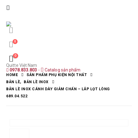
0
0
Quitte Việt Nam
0978.833.803
-
Catalog sản phẩm
HOME
SẢN PHẨM PHỤ KIỆN NỘI THẤT
BẢN LỀ
,
BẢN LỀ INOX
BẢN LỀ INOX CÁNH DÀY GIẢM CHẤN – LẮP LỌT LÒNG
689.04.522