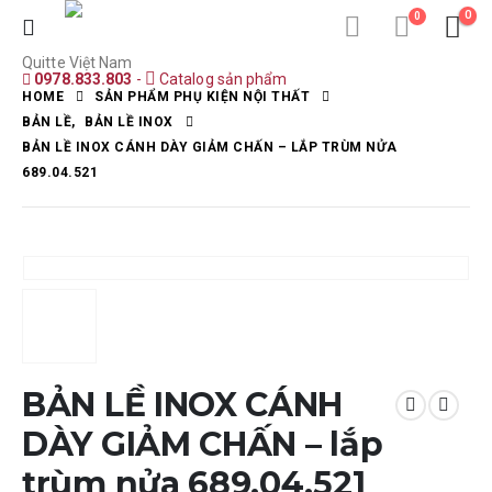
0
0
Quitte Việt Nam
0978.833.803
-
Catalog sản phẩm
HOME
SẢN PHẨM PHỤ KIỆN NỘI THẤT
BẢN LỀ
,
BẢN LỀ INOX
BẢN LỀ INOX CÁNH DÀY GIẢM CHẤN – LẮP TRÙM NỬA
689.04.521
BẢN LỀ INOX CÁNH
DÀY GIẢM CHẤN – lắp
trùm nửa 689.04.521