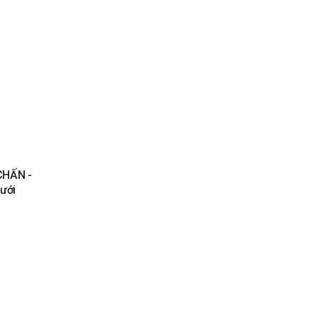
Add to
wishlist
CHẤN -
ưới