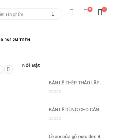
0
0
0.062 2M TRÊN
Nổi Bật
BẢN LỀ THÉP THÁO LẮP NHANH - lắp lọt lòng 672.02.202
0
out of 5
BẢN LỀ DÙNG CHO CÁNH DÀY - Lắp trùm ngoài 689.02.420
0
out of 5
Lề âm cửa gỗ màu đen 80kg - 491.03.081