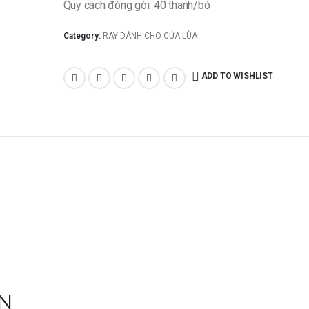
Quy cách đóng gói: 40 thanh/bó
Category:
RAY DÀNH CHO CỬA LÙA
ADD TO WISHLIST
N