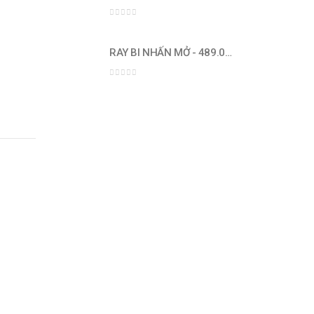
0
out of 5
RAY BI NHẤN MỞ - 489.02.031 300mm
0
out of 5