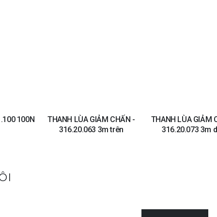
Add to
Add to
wishlist
wishlist
1.100 100N
THANH LÙA GIẢM CHẤN -
THANH LÙA GIẢM 
316.20.063 3m trên
316.20.073 3m d
ÔI